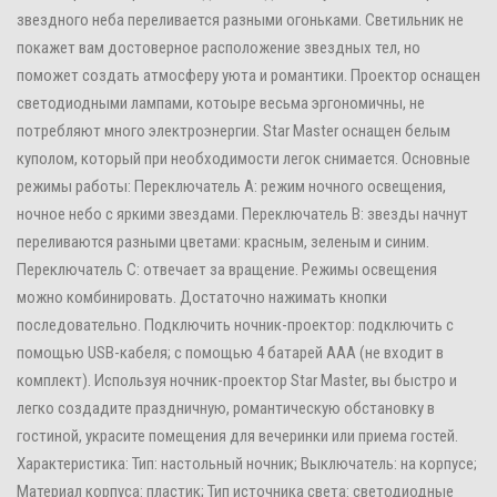
звездного неба переливается разными огоньками. Светильник не
покажет вам достоверное расположение звездных тел, но
поможет создать атмосферу уюта и романтики. Проектор оснащен
светодиодными лампами, котоыре весьма эргономичны, не
потребляют много электроэнергии. Star Master оснащен белым
куполом, который при необходимости легок снимается. Основные
режимы работы: Переключатель A: режим ночного освещения,
ночное небо с яркими звездами. Переключатель B: звезды начнут
переливаются разными цветами: красным, зеленым и синим.
Переключатель C: отвечает за вращение. Режимы освещения
можно комбинировать. Достаточно нажимать кнопки
последовательно. Подключить ночник-проектор: подключить с
помощью USB-кабеля; с помощью 4 батарей AAA (не входит в
комплект). Используя ночник-проектор Star Master, вы быстро и
легко создадите праздничную, романтическую обстановку в
гостиной, украсите помещения для вечеринки или приема гостей.
Характеристика: Тип: настольный ночник; Выключатель: на корпусе;
Материал корпуса: пластик; Тип источника света: светодиодные