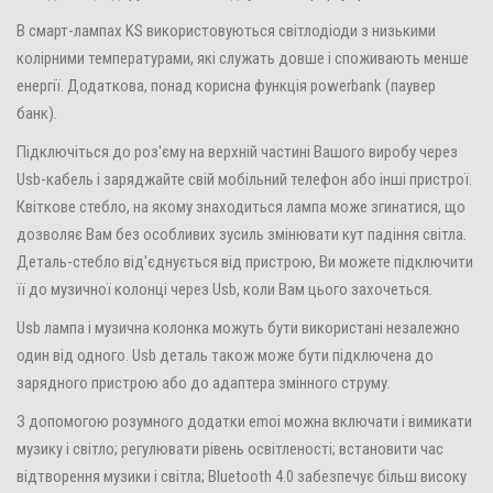
В смарт-лампах KS використовуються світлодіоди з низькими
колірними температурами, які служать довше і споживають менше
енергії. Додаткова, понад корисна функція powerbank (паувер
банк).
Підключіться до роз'єму на верхній частині Вашого виробу через
Usb-кабель і заряджайте свій мобільний телефон або інші пристрої.
Квіткове стебло, на якому знаходиться лампа може згинатися, що
дозволяє Вам без особливих зусиль змінювати кут падіння світла.
Деталь-стебло від'єднується від пристрою, Ви можете підключити
її до музичної колонці через Usb, коли Вам цього захочеться.
Usb лампа і музична колонка можуть бути використані незалежно
один від одного. Usb деталь також може бути підключена до
зарядного пристрою або до адаптера змінного струму.
З допомогою розумного додатки emoi можна включати і вимикати
музику і світло; регулювати рівень освітленості; встановити час
відтворення музики і світла; Bluetooth 4.0 забезпечує більш високу