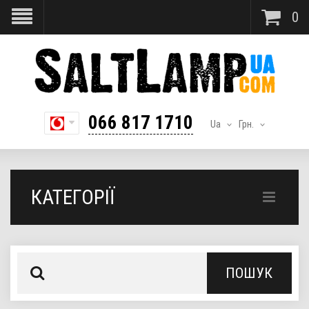
0
066 817 1710
Ua
Грн.
КАТЕГОРІЇ
ПОШУК