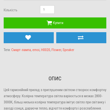
Кількість
Купити
Теги:
Смарт-лампа
,
emoi
,
H0020
,
Flower
,
Speaker
ОПИС
Цей гармонійний прилад з приглушеним світлом створює комфортну
атмосферу. Колірна температура світла варіюється в межах 2800-
3000К, більш низька колірна температура імітує світло при світанку і
заході сонця, даруючи тепло, відчуття комфорту і розслаблення.