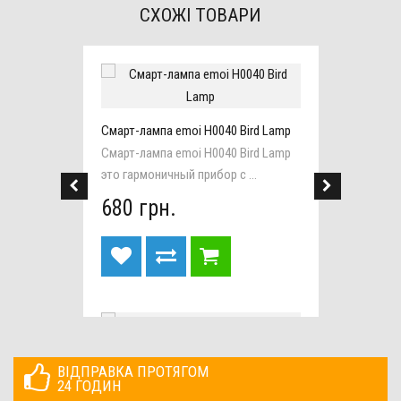
СХОЖІ ТОВАРИ
 LaCG
Смарт-лампа emoi H0040 Bird Lamp
Смарт-лампа emoi H0040 Bird Lamp
это гармоничный прибор с ...
атки
...
680 грн.
ВІДПРАВКА ПРОТЯГОМ
Смарт-Лампа emoi H0042 Smart
24 ГОДИН