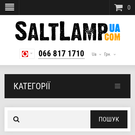
0
066 817 1710
Ua
Грн.
КАТЕГОРІЇ
ПОШУК