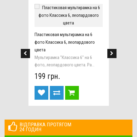
 7
Пластиковая мультирамка на 6
го
фото Классика 6, леопардового
цвета
ь
Мультирамка "Классика 6" на 6
 ...
фото, леопардового цвета. Ра...
199 грн.
ВІДПРАВКА ПРОТЯГОМ
24 ГОДИН
Пластиковая мультирамка на 6