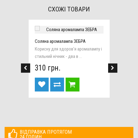
СХОЖІ ТОВАРИ
Соляна аромалампа ЗЕБРА
Солян
Корисну для здоров'я аромалампу і
Модель
стильний нічник - два в ...
естетич
310 грн.
305 
ВІДПРАВКА ПРОТЯГОМ
24 ГОДИН