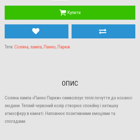
Купити
Теги:
Соляна
,
лампа
,
Панно
,
Париж
ОПИС
Соляна лампа «Панно Париж» символізує теплі почуття до коханої
людини. Теплий червоний колір створює спокійну і затишну
атмосферу в кімнаті. Наповнює позитивними емоціями та
спогадами.