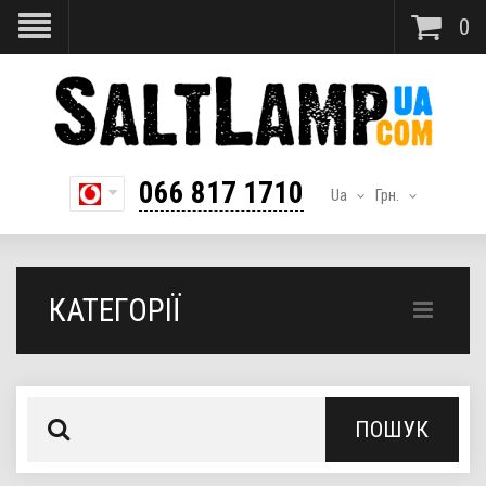
0
066 817 1710
Ua
Грн.
КАТЕГОРІЇ
ПОШУК