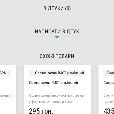
ВІДГУКИ (0)
НАПИСАТИ ВІДГУК
СХОЖІ ТОВАРИ
Соляна лампа ЛИСТ різьблений
Соляна
ампу і
Соляна лампа виконана майстрами
Соляна
у формі витонченого різьбл...
підсві
295 грн.
435