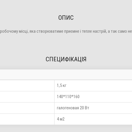
ОПИС
бочому місці, яка створюватиме приємне і тепле настрій, а так само н
СПЕЦИФІКАЦІЯ
1,5 кг
140*110*160
галогеновая 20 Вт
4 м2