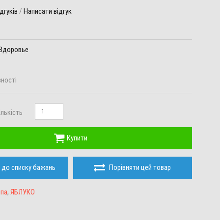
ідгуків
/
Написати відгук
Здоровье
вності
ількість
Купити
 до списку бажань
Порівняти цей товар
мпа
,
ЯБЛУКО