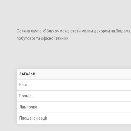
Соляна лампа «Яблуко» може стати милим декором на Вашому ро
побутової та офісної техніки.
ЗАГАЛЬНІ
Вага
Розмір
Лампочка
Площа іонізації