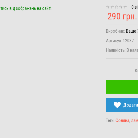
0 в
тись від зображень на сайті.
290 грн.
Виробник:
Ваше 
Артикул:
12087
Наявність:
В ная
К
Додати
Теги:
Соляна
,
ла