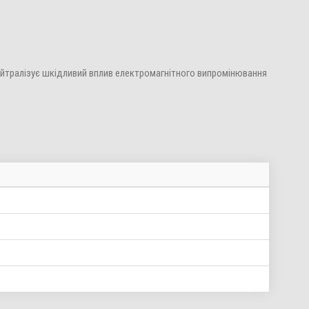
ейтралізує шкідливий вплив електромагнітного випромінювання