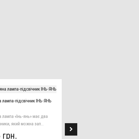
 лампа-підсвічник ІНЬ-ЯНЬ
Соляна аромалампа ПОЛУМ'Я
 лампа «Інь-янь» має два
Модель «Полум'я» має високо
чники, який можна зап...
естетичний вигляд. Цілком піді..
 грн.
305 грн.