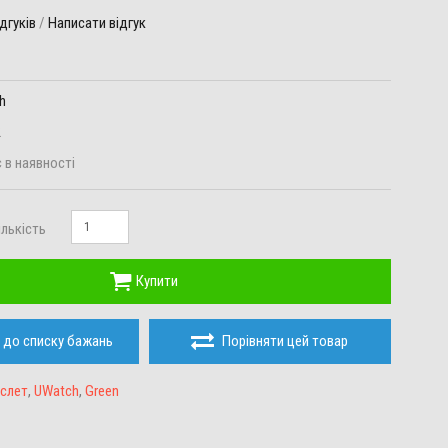
ідгуків
/
Написати відгук
h
2
 в наявності
ількість
Купити
 до списку бажань
Порівняти цей товар
слет
,
UWatch
,
Green