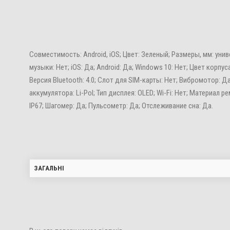
Совместимость: Android, iOS; Цвет: Зеленый; Размеры, мм: ун
музыки: Нет; iOS: Да; Android: Да; Windows 10: Нет; Цвет корпу
Версия Bluetooth: 4.0; Слот для SIM-карты: Нет; Вибромотор: Да
аккумулятора: Li-Pol; Тип дисплея: OLED; Wi-Fi: Нет; Материа
IP67; Шагомер: Да; Пульсометр: Да; Отслеживание сна: Да.
ЗАГАЛЬНІ