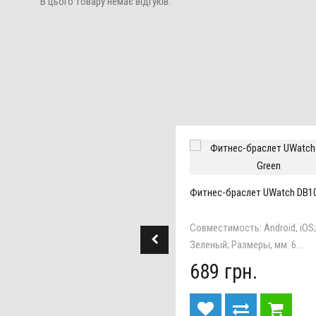
В цього товару немає відгуків.
нес-браслет UWatch DB02 Black
Фитнес-браслет UWatch DB10
местимость: Android, iOS; Цвет:
Совместимость: Android, iOS;
овый; Уведомления о ...
Зеленый; Размеры, мм: 6...
9 грн.
689 грн.