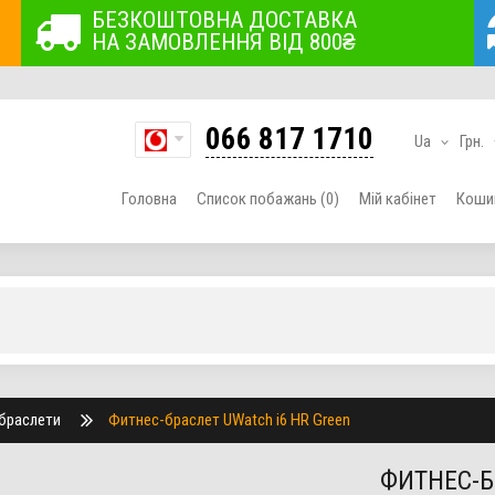
БЕЗКОШТОВНА ДОСТАВКА
НА ЗАМОВЛЕННЯ ВІД 800₴
066 817 1710
Ua
Грн.
Головна
Список побажань (0)
Мій кабінет
Коши
 браслети
Фитнес-браслет UWatch i6 HR Green
ФИТНЕС-Б