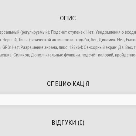
ОПИС
иверсальный (регулируемый); Подсчет ступенек: Нет; Уведомления о вхо
са: Черный; Типы физической активности: ходьба, бег; Динамик: Нет; Емко
; GPS: Нет; Разрешение экрана, пикс: 128x64; Сенсорный экран: Да; Вес, г
л ремешка: Силикон; Дополнительные функции: подсчёт калорий, пройден
СПЕЦИФІКАЦІЯ
ВІДГУКИ (0)