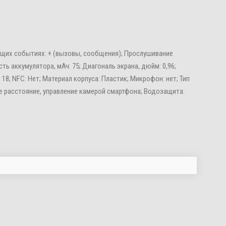
дящих событиях: + (вызовы, сообщения); Прослушивание
сть аккумулятора, мАч: 75; Диагональ экрана, дюйм: 0,96;
: 18; NFC: Нет; Материал корпуса: Пластик; Микрофон: нет; Тип
ное расстояние, управление камерой смартфона; Водозащита: