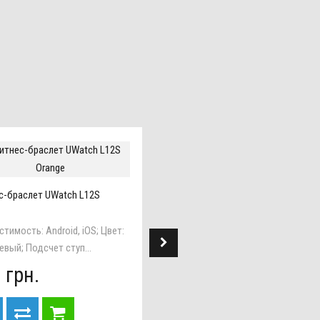
Фитнес-браслет UWatch F1 Blue
с-браслет UWatch L12S
Совместимость: Android, iOS; Ц
Голубой; Размеры, мм: у...
тимость: Android, iOS; Цвет:
вый; Подсчет ступ...
379 грн.
 грн.