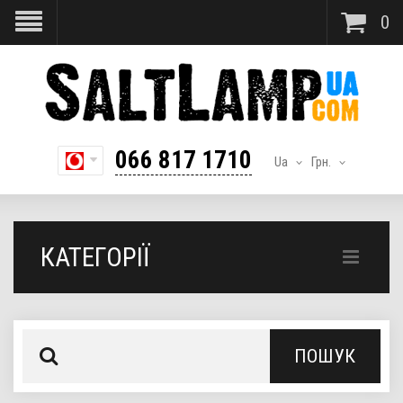
0
066 817 1710
Ua
Грн.
КАТЕГОРІЇ
ПОШУК