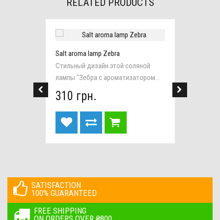
RELATED PRODUCTS
Salt aroma lamp Zebra
Salt la
invoice
Стильный дизайн этой соляной
Эта пр
лампы "Зебра с ароматизатором...
станет
310 грн.
295 
SATISFACTION
100% GUARANTEED
FREE SHIPPING
ON ORDERS OVER ₴800