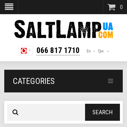
0
066 817 1710
En
Грн.
CATEGORIES
SEARCH