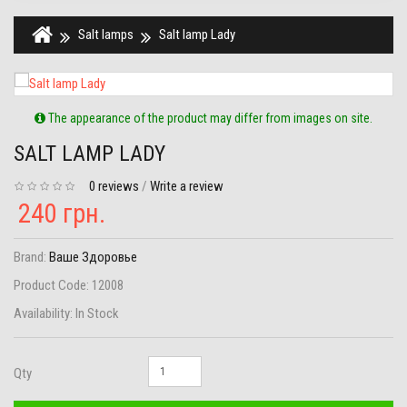
Salt lamps
Salt lamp Lady
The appearance of the product may differ from images on site.
SALT LAMP LADY
0 reviews
/
Write a review
240 грн.
Brand:
Ваше Здоровье
Product Code:
12008
Availability:
In Stock
Qty