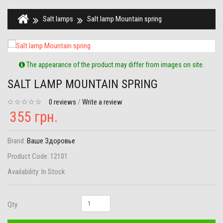
Salt lamps
Salt lamp Mountain spring
The appearance of the product may differ from images on site.
SALT LAMP MOUNTAIN SPRING
0 reviews
/
Write a review
355 грн.
Brand:
Ваше Здоровье
Product Code:
12101
Availability:
In Stock
Qty