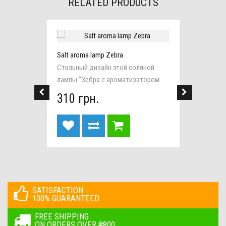
RELATED PRODUCTS
Salt aroma lamp Zebra
Salt la
invoice
Стильный дизайн этой соляной
Эта пр
лампы "Зебра с ароматизатором...
станет
310 грн.
295 
SATISFACTION
100% GUARANTEED
FREE SHIPPING
ON ORDERS OVER ₴800