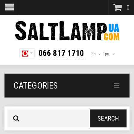
0
066 817 1710
En
Грн.
CATEGORIES
SEARCH